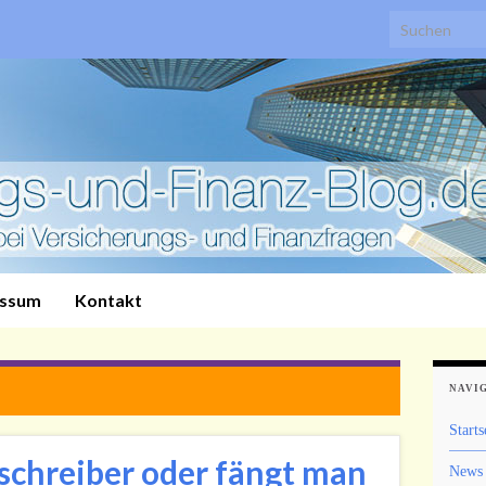
Search for:
essum
Kontakt
NAVI
Starts
nschreiber oder fängt man
News