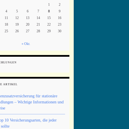
1
2
4
5
6
7
8
9
11
12
13
14
15
16
18
19
20
21
22
23
25
26
27
28
29
30
« Okt.
EHLUNGEN
E ARTIKEL
enzusatzversicherung für stationäre
dlungen – Wichtige Informationen und
ise
op 10 Versicherungsarten, die jeder
sollte