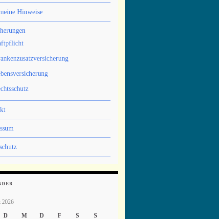
meine Hinweise
cherungen
ftpflicht
ankenzusatzversicherung
bensversicherung
chtsschutz
kt
essum
schutz
NDER
t 2026
D
M
D
F
S
S