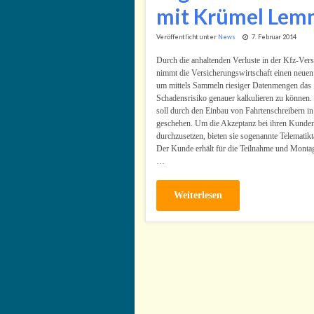
mit Krümel Lem
Veröffentlicht unter
News
7. Februar 2014
Durch die anhaltenden Verluste in der Kfz-Ver
nimmt die Versicherungswirtschaft einen neuen
um mittels Sammeln riesiger Datenmengen das
Schadensrisiko genauer kalkulieren zu können.
soll durch den Einbau von Fahrtenschreibern i
geschehen. Um die Akzeptanz bei ihren Kunde
durchzusetzen, bieten sie sogenannte Telematikta
Der Kunde erhält für die Teilnahme und Montag
…
Weiterlesen