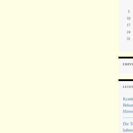
3
10
17
24
31
EMPF
LETZT
Krank
Behan
Hinwe
Die T
haben 