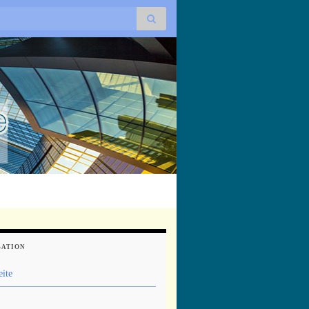
GATION
eite