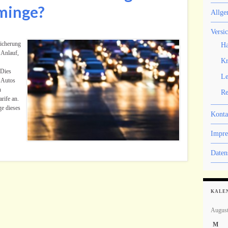
minge?
Allge
Versi
sicherung
Ha
 Anlauf,
Kr
 Dies
Le
n Autos
n
Re
rife an.
e dieses
Konta
Impr
Daten
KALE
Augus
M