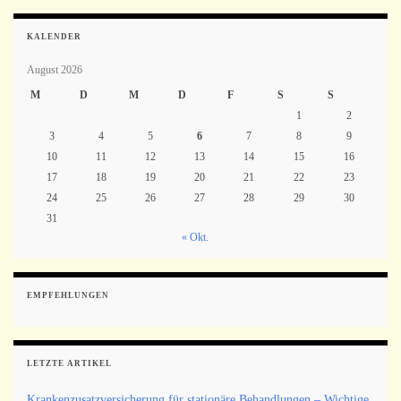
KALENDER
August 2026
M
D
M
D
F
S
S
1
2
3
4
5
6
7
8
9
10
11
12
13
14
15
16
17
18
19
20
21
22
23
24
25
26
27
28
29
30
31
« Okt.
EMPFEHLUNGEN
LETZTE ARTIKEL
Krankenzusatzversicherung für stationäre Behandlungen – Wichtige