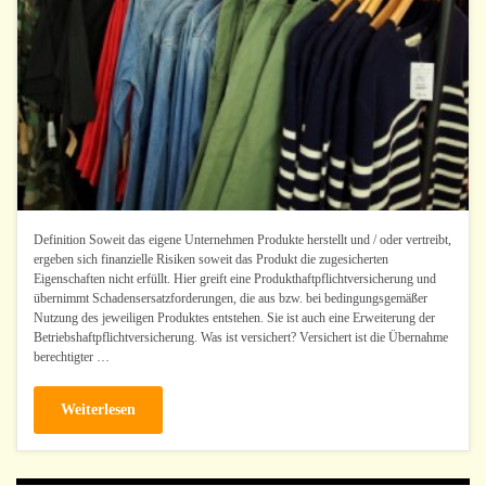
Definition Soweit das eigene Unternehmen Produkte herstellt und / oder vertreibt,
ergeben sich finanzielle Risiken soweit das Produkt die zugesicherten
Eigenschaften nicht erfüllt. Hier greift eine Produkthaftpflichtversicherung und
übernimmt Schadensersatzforderungen, die aus bzw. bei bedingungsgemäßer
Nutzung des jeweiligen Produktes entstehen. Sie ist auch eine Erweiterung der
Betriebshaftpflichtversicherung. Was ist versichert? Versichert ist die Übernahme
berechtigter …
Weiterlesen