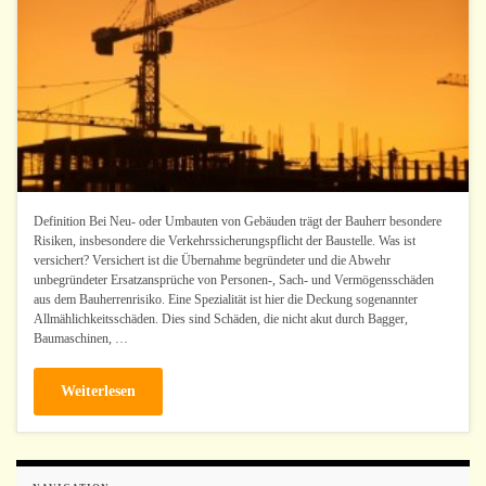
Definition Bei Neu- oder Umbauten von Gebäuden trägt der Bauherr besondere
Risiken, insbesondere die Verkehrssicherungspflicht der Baustelle. Was ist
versichert? Versichert ist die Übernahme begründeter und die Abwehr
unbegründeter Ersatzansprüche von Personen-, Sach- und Vermögensschäden
aus dem Bauherrenrisiko. Eine Spezialität ist hier die Deckung sogenannter
Allmählichkeitsschäden. Dies sind Schäden, die nicht akut durch Bagger,
Baumaschinen, …
Weiterlesen