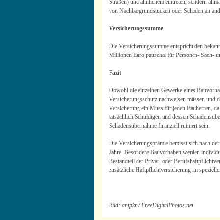
Straßen) und ähnlichem eintreten, sondern allm
von Nachbargrundstücken oder Schäden an ande
Versicherungssumme
Die Versicherungssumme entspricht den bekannt
Millionen Euro pauschal für Personen- Sach- 
Fazit
Obwohl die einzelnen Gewerke eines Bauvorhab
Versicherungsschutz nachweisen müssen und die 
Versicherung ein Muss für jeden Bauherren, da e
tatsächlich Schuldigen und dessen Schadensübe
Schadensübernahme finanziell ruiniert sein.
Die Versicherungsprämie bemisst sich nach der
Jahre. Besondere Bauvorhaben werden individue
Bestandteil der Privat- oder Berufshaftpflichtv
zusätzliche Haftpflichtversicherung im speziell
Bild: antpkr / FreeDigitalPhotos.net