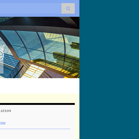
GATION
eite