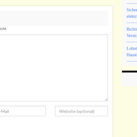
Siche
elektr
icht.
Richt
Versi
Lohnt
Haust