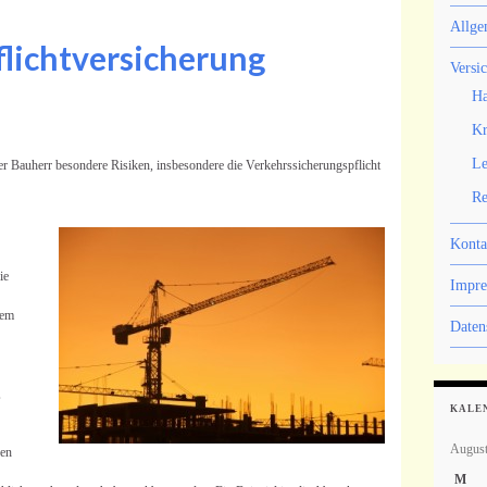
Allge
lichtversicherung
Versi
Ha
Kr
Le
 Bauherr besondere Risiken, insbesondere die Verkehrssicherungspflicht
Re
Konta
ie
Impr
dem
Daten
,
KALE
Augus
gen
M