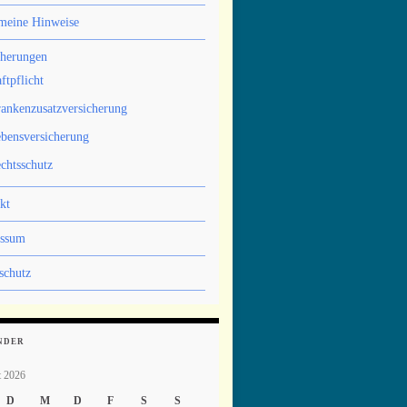
meine Hinweise
cherungen
ftpflicht
ankenzusatzversicherung
bensversicherung
chtsschutz
kt
essum
schutz
NDER
t 2026
D
M
D
F
S
S