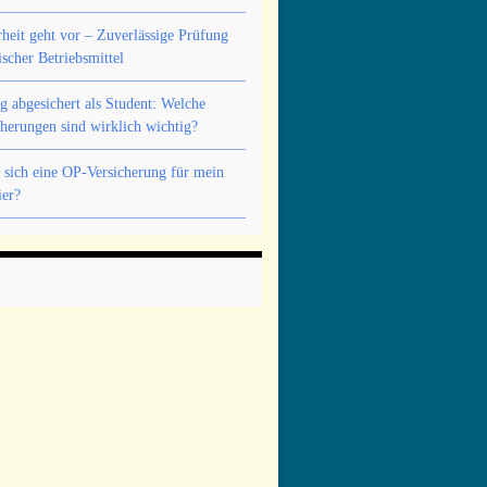
rheit geht vor – Zuverlässige Prüfung
ischer Betriebsmittel
ig abgesichert als Student: Welche
cherungen sind wirklich wichtig?
 sich eine OP-Versicherung für mein
ier?