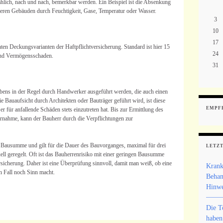
ählich, nach und nach, bemerkbar werden. Ein Beispiel ist die Absenkung
ren Gebäuden durch Feuchtigkeit, Gase, Temperatur oder Wasser.
3
10
17
en Deckungsvarianten der Haftpflichtversicherung. Standard ist hier 15
24
und Vermögensschaden.
31
ens in der Regel durch Handwerker ausgeführt werden, die auch einen
Bauaufsicht durch Architekten oder Bauträger geführt wird, ist diese
EMPF
r für anfallende Schäden stets einzutreten hat. Bis zur Ermittlung des
rnahme, kann der Bauherr durch die Verpflichtungen zur
 Bausumme und gilt für die Dauer des Bauvorganges, maximal für drei
LETZT
ll geregelt. Oft ist das Bauherrenrisiko mit einer geringen Bausumme
ersicherung. Daher ist eine Überprüfung sinnvoll, damit man weiß, ob eine
Krank
en Fall noch Sinn macht.
Behan
Hinwe
Die T
haben 