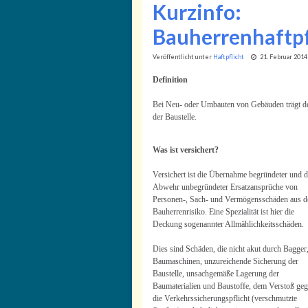
Kurzinfo:
Bauherrenhaftpf
Veröffentlicht unter
Haftpflicht
21. Februar 2014
Definition
Bei Neu- oder Umbauten von Gebäuden trägt der
der Baustelle.
Was ist versichert?
Versichert ist die Übernahme begründeter und d
Abwehr unbegründeter Ersatzansprüche von
Personen-, Sach- und Vermögensschäden aus 
Bauherrenrisiko. Eine Spezialität ist hier die
Deckung sogenannter Allmählichkeitsschäden.
Dies sind Schäden, die nicht akut durch Bagger
Baumaschinen, unzureichende Sicherung der
Baustelle, unsachgemäße Lagerung der
Baumaterialien und Baustoffe, dem Verstoß ge
die Verkehrssicherungspflicht (verschmutzte