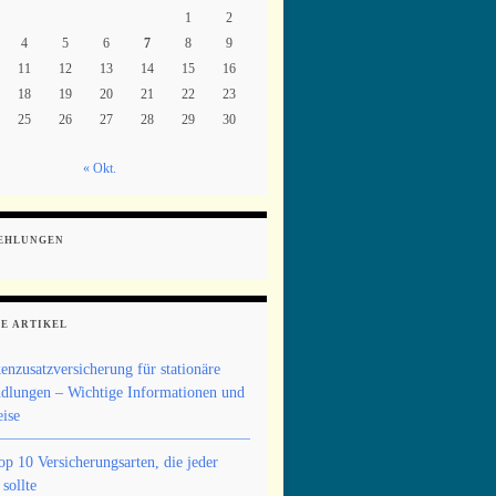
1
2
4
5
6
7
8
9
11
12
13
14
15
16
18
19
20
21
22
23
25
26
27
28
29
30
« Okt.
EHLUNGEN
E ARTIKEL
enzusatzversicherung für stationäre
dlungen – Wichtige Informationen und
ise
op 10 Versicherungsarten, die jeder
sollte