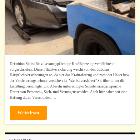
Definition Sie ist für zulassungspflichtige Kraftfahrzeuge verpflichtend
vorgeschrieben. Diese Pflichtversicherung weicht von den üblichen
Haftpflichtversicherungen ab, da hier das Kraftfahrzeug und nicht der Halter bzw.
der Versicherungsnehmer versichert ist. Was ist versichert? Sie übernimmt die
Erstattung berechtigter und Abwehr unberechtigter Schadenersatzansprüche
Dritter von Personen-, Sach- und Vermögensschäden. Auch hier haben wir eine
Haftung durch Verschulden. …
Weiterlesen