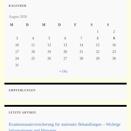
KALENDER
August 2026
M
D
M
D
F
S
S
1
2
3
4
5
6
7
8
9
10
11
12
13
14
15
16
17
18
19
20
21
22
23
24
25
26
27
28
29
30
31
« Okt.
EMPFEHLUNGEN
LETZTE ARTIKEL
Krankenzusatzversicherung für stationäre Behandlungen – Wichtige
Informationen und Hinweise