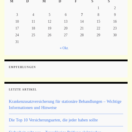
M
D
M
D
F
S
S
1
2
3
4
5
6
7
8
9
10
11
12
13
14
15
16
17
18
19
20
21
22
23
24
25
26
27
28
29
30
31
« Okt.
EMPFEHLUNGEN
LETZTE ARTIKEL
Krankenzusatzversicherung für stationäre Behandlungen – Wichtige
Informationen und Hinweise
Die Top 10 Versicherungsarten, die jeder haben sollte