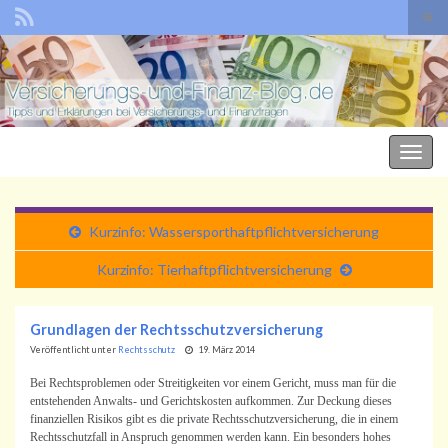
Suc
umsc
Search for:
Der Versicherungs- und Finanz-Blog
Naviga
umsch
Kurzinfo: Wassersporthaftpflichtversicherung
Kurzinfo: Tierhaftpflichtversicherung
Grundlagen der Rechtsschutzversicherung
Veröffentlicht unter
Rechtsschutz
19. März 2014
Bei Rechtsproblemen oder Streitigkeiten vor einem Gericht, muss man für die
entstehenden Anwalts- und Gerichtskosten aufkommen. Zur Deckung dieses
finanziellen Risikos gibt es die private Rechtsschutzversicherung, die in einem
Rechtsschutzfall in Anspruch genommen werden kann. Ein besonders hohes